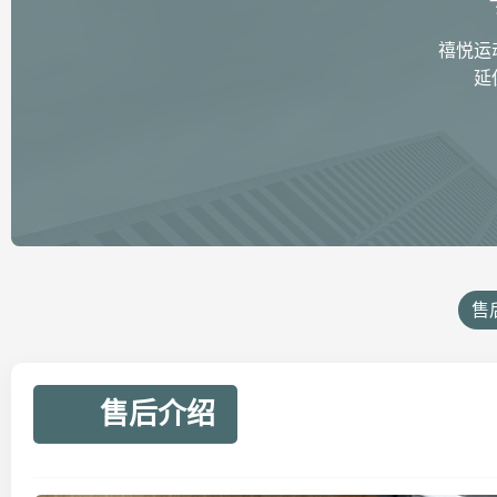
禧悦运
延
售
售后介绍
01